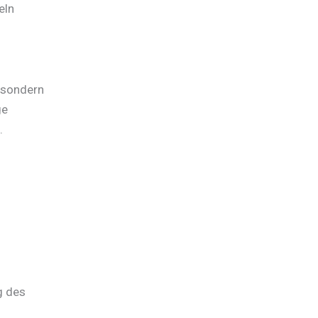
eln
, sondern
ge
.
g des