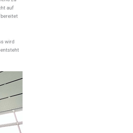
cht auf
fbereitet
ss wird
 entsteht