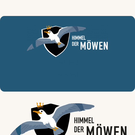
Grafik (png)
Vektor (svg)