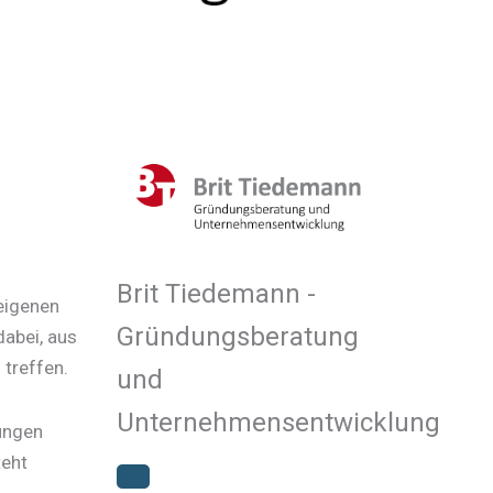
Brit Tiedemann -
 eigenen
Gründungsberatung
dabei, aus
 treffen.
und
Unternehmensentwicklung
rungen
teht