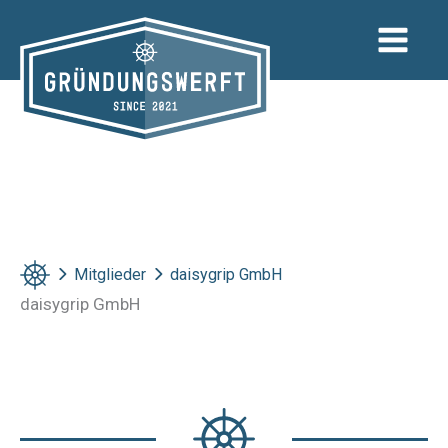
Zum
Inhalt
springen
Mitglieder
daisygrip GmbH
daisygrip GmbH