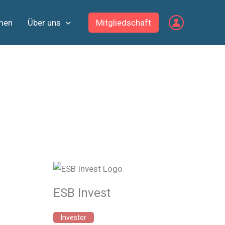
men
Über uns
Mitgliedschaft
ESB Invest
Investor