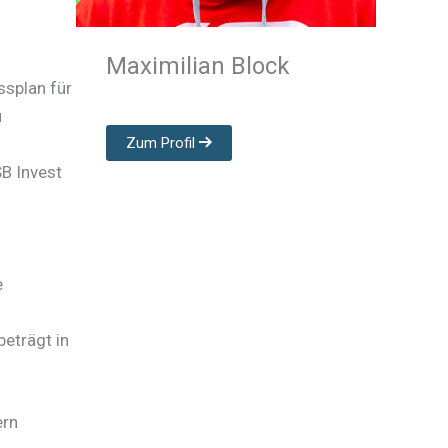
Maximilian Block
ssplan für
u
Zum Profil
SB Invest
e
eträgt in
ern