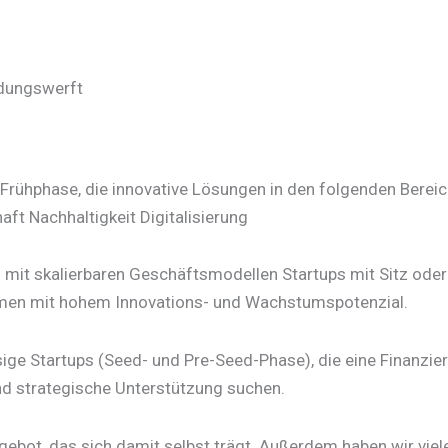
​
ndungswerft
r Frühphase, die innovative Lösungen in den folgenden Berei
ft Nachhaltigkeit Digitalisierung
 mit skalierbaren Geschäftsmodellen Startups mit Sitz oder
en mit hohem Innovations- und Wachstumspotenzial.
sige Startups (Seed- und Pre-Seed-Phase), die eine Finanzie
d strategische Unterstützung suchen.
ebot, das sich damit selbst trägt. Außerdem haben wir viel