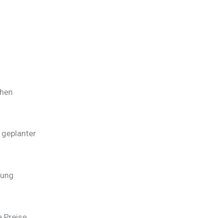
chen
 geplanter
rung
e Preise