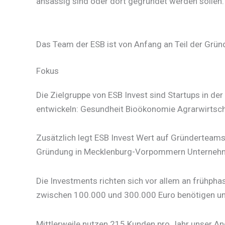
ansässig sind oder dort gegründet werden sollen.
Das Team der ESB ist von Anfang an Teil der Grü
Fokus
Die Zielgruppe von ESB Invest sind Startups in de
entwickeln: Gesundheit Bioökonomie Agrarwirtscha
Zusätzlich legt ESB Invest Wert auf Gründerteams
Gründung in Mecklenburg-Vorpommern Unternehm
Die Investments richten sich vor allem an frühpha
zwischen 100.000 und 300.000 Euro benötigen un
Mittlerweile nutzen 215 Kunden pro Jahr unser Ang