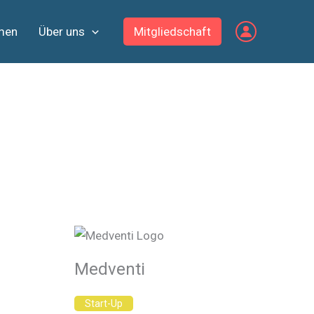
men
Über uns
Mitgliedschaft
Medventi
Start-Up