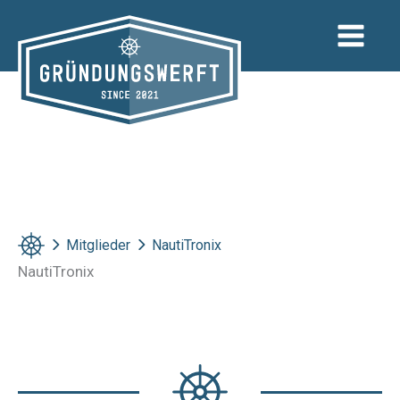
Zum
Inhalt
springen
Mitglieder
NautiTronix
NautiTronix