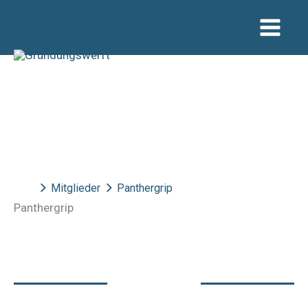
Zum
Inhalt
springen
Mitglieder
Panthergrip
Panthergrip