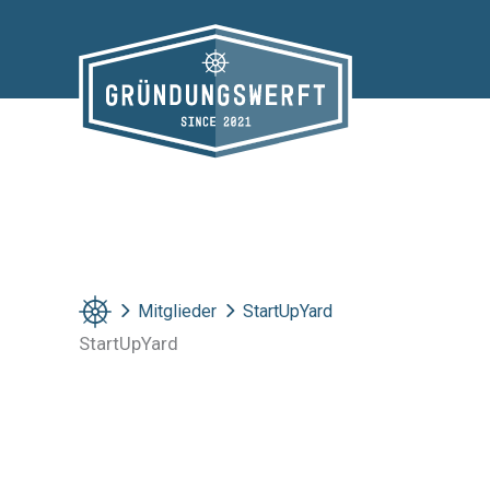
Zum
Inhalt
springen
Mitglieder
StartUpYard
StartUpYard