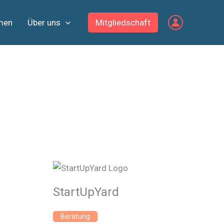
men
Über uns
Mitgliedschaft
StartUpYard
Beratung