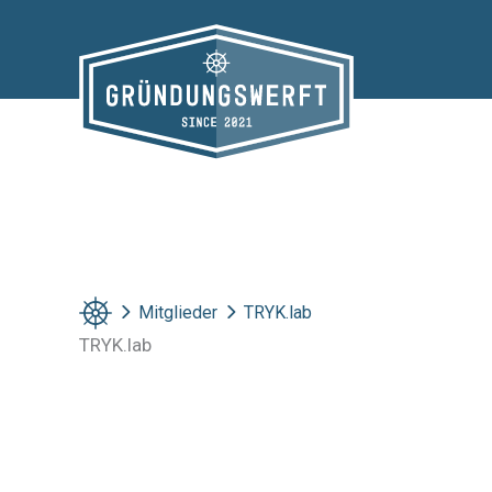
Zum
Inhalt
springen
Mitglieder
TRYK.lab
TRYK.lab