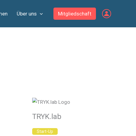
men
Über uns
Mitgliedschaft
TRYK.lab
Start-Up