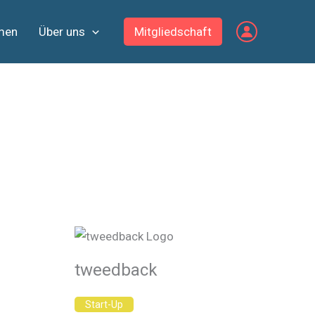
men
Über uns
Mitgliedschaft
tweedback
Start-Up