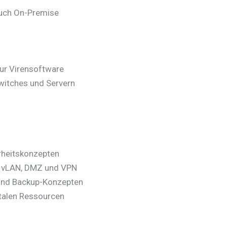
auch On-Premise
ur Virensoftware
Switches und Servern
rheitskonzepten
g, vLAN, DMZ und VPN
und Backup-Konzepten
alen Ressourcen ⁠