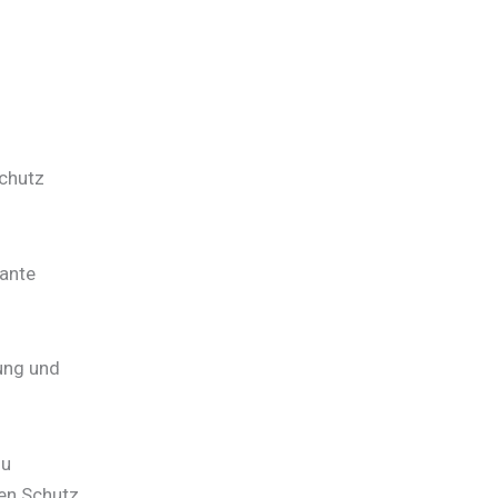
Schutz
kante
rung und
zu
ven Schutz