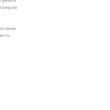
n gerecht
ützung bei
 um deren
ten zu