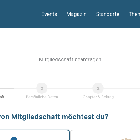
Events
Magazin
Standorte
The
Mitgliedschaft beantragen
2
3
aft
Persönliche Daten
Chapter & Beitrag
von Mitgliedschaft möchtest du?