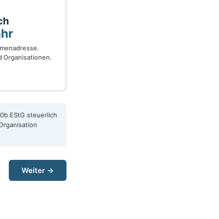
ch
ahr
rmenadresse.
 Organisationen.
0b EStG steuerlich
Organisation
Weiter →