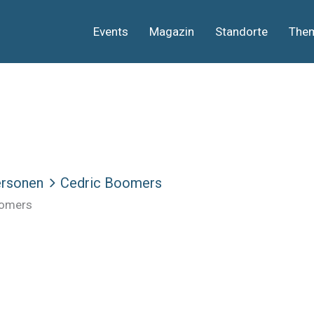
Events
Magazin
Standorte
The
rsonen
Cedric Boomers
oomers