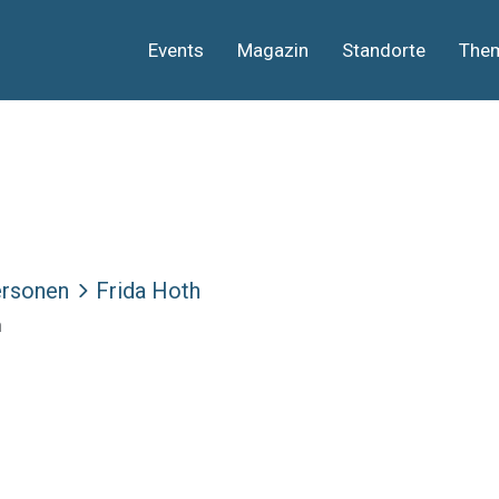
Events
Magazin
Standorte
The
rsonen
Frida Hoth
h