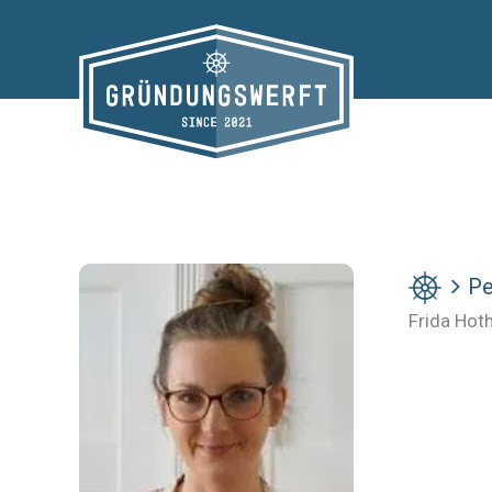
Zum
Inhalt
springen
Pe
Frida Hot