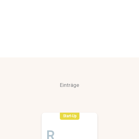
Einträge
Start-Up
R