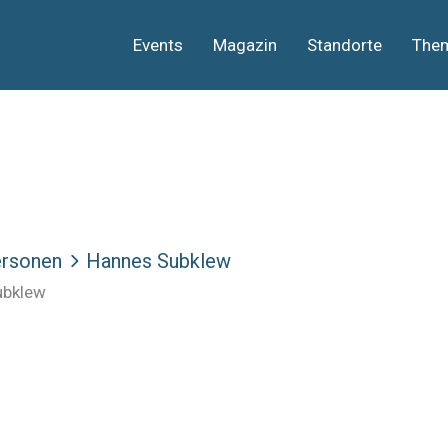
Events
Magazin
Standorte
The
rsonen
Hannes Subklew
ubklew