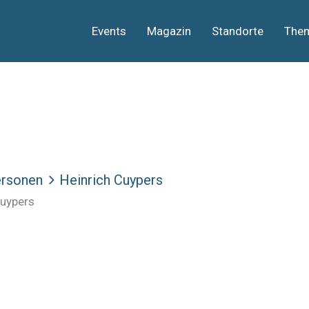
Events
Magazin
Standorte
The
rsonen
Heinrich Cuypers
Cuypers