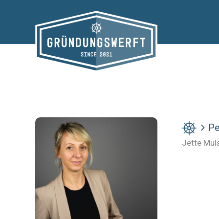
Zum
Inhalt
springen
Pe
Jette Mu