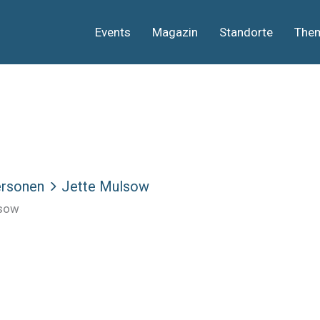
Events
Magazin
Standorte
The
rsonen
Jette Mulsow
lsow