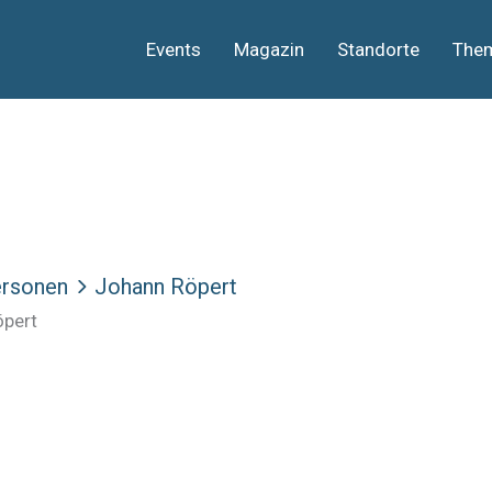
Events
Magazin
Standorte
The
rsonen
Johann Röpert
öpert