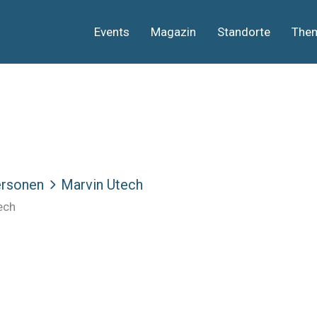
Events
Magazin
Standorte
The
rsonen
Marvin Utech
ech