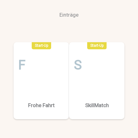
Einträge
Start-Up
Start-Up
F
S
Frohe Fahrt
SkillMatch