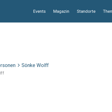
Events
Magazin
Standorte
The
rsonen
Sönke Wolff
lff