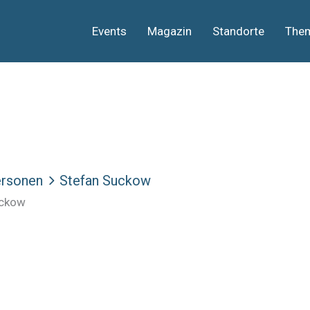
Events
Magazin
Standorte
The
rsonen
Stefan Suckow
uckow