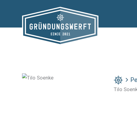
Zum
Inhalt
springen
Pe
Tilo Soen