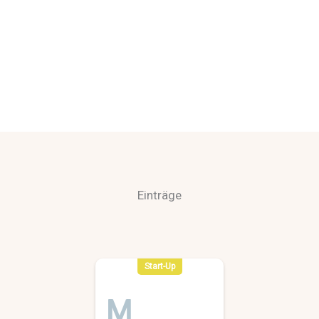
Einträge
Start-Up
M