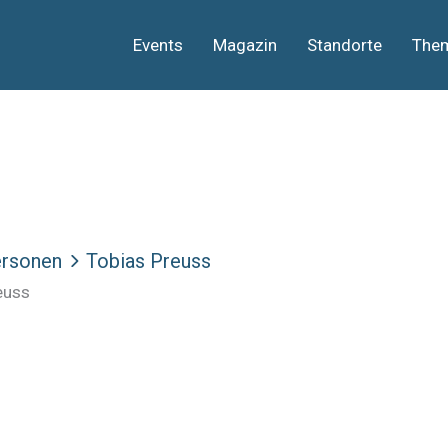
Events
Magazin
Standorte
The
rsonen
Tobias Preuss
euss