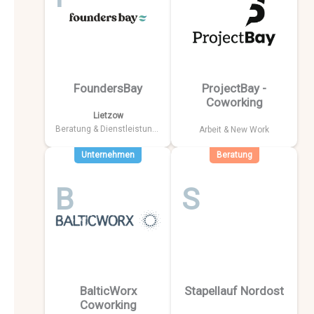
FoundersBay
ProjectBay -
Coworking
Lietzow
Beratung & Dienstleistungen
Arbeit & New Work
Unternehmen
Beratung
B
S
BalticWorx
Stapellauf Nordost
Coworking