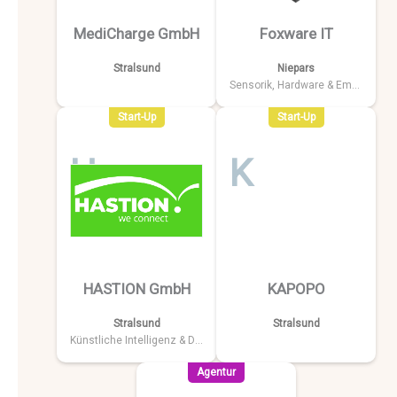
MediCharge GmbH
Foxware IT
Stralsund
Niepars
Sensorik, Hardware & Embedded Systems
Start-Up
Start-Up
H
K
HASTION GmbH
KAPOPO
Stralsund
Stralsund
Künstliche Intelligenz & Data
Agentur