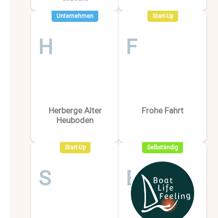
Unternehmen
Start-Up
H
F
Herberge Alter
Frohe Fahrt
Heuboden
Start-Up
Selbständig
S
B