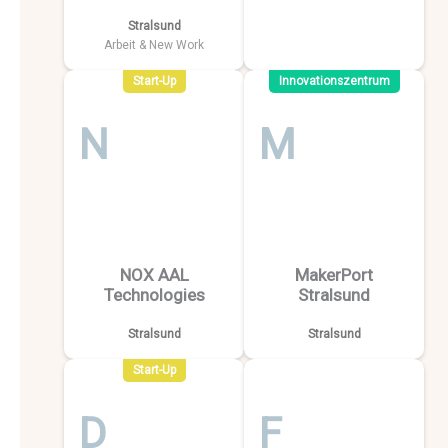
Stralsund
Arbeit & New Work
Start-Up
Innovationszentrum
N
M
NOX AAL
MakerPort
Technologies
Stralsund
Stralsund
Stralsund
Start-Up
D
F