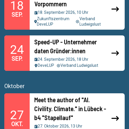
18
Vorpommern
18. September 2026, 10 Uhr
SEP.
Zukunftszentrum
Verband
DeveLUP
Ludwigslust
Speed-UP - Unternehmer
24
daten Gründer:innen
SEP.
24. September 2026, 18 Uhr
DeveLUP
Verband Ludwigslust
Oktober
Meet the author of "AI.
Civility. Climate." in Lübeck -
27
b4 "Stapellauf"
OKT.
27. Oktober 2026, 13 Uhr