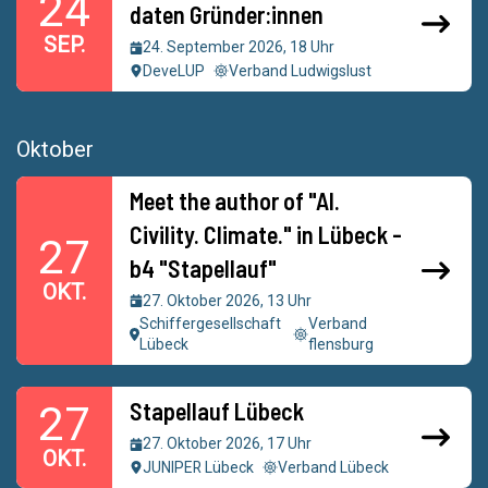
24
daten Gründer:innen
SEP.
24. September 2026, 18 Uhr
DeveLUP
Verband Ludwigslust
Oktober
Meet the author of "AI.
Civility. Climate." in Lübeck -
27
b4 "Stapellauf"
OKT.
27. Oktober 2026, 13 Uhr
Schiffergesellschaft
Verband
Lübeck
flensburg
Stapellauf Lübeck
27
27. Oktober 2026, 17 Uhr
OKT.
JUNIPER Lübeck
Verband Lübeck