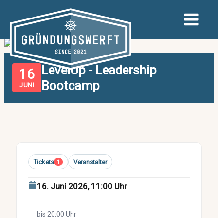
Zum
Inhalt
springen
LevelUp - Leadership
16
Bootcamp
JUNI
Tickets
Veranstalter
1
16. Juni 2026, 11:00 Uhr
bis 20:00 Uhr