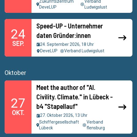
Zukunftszentrum
Verband
DeveLUP
Ludwigslust
Speed-UP - Unternehmer
24
daten Gründer:innen
SEP.
24. September 2026, 18 Uhr
DeveLUP
Verband Ludwigslust
Oktober
Meet the author of "AI.
Civility. Climate." in Lübeck -
27
b4 "Stapellauf"
OKT.
27. Oktober 2026, 13 Uhr
Schiffergesellschaft
Verband
Lübeck
flensburg