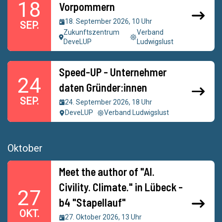
18
Vorpommern
18. September 2026, 10 Uhr
SEP.
Zukunftszentrum
Verband
DeveLUP
Ludwigslust
Speed-UP - Unternehmer
24
daten Gründer:innen
SEP.
24. September 2026, 18 Uhr
DeveLUP
Verband Ludwigslust
Oktober
Meet the author of "AI.
Civility. Climate." in Lübeck -
27
b4 "Stapellauf"
OKT.
27. Oktober 2026, 13 Uhr