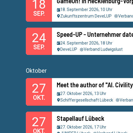
GameOn! in Mecklenburg-Vo
18
18. September 2026, 10 Uhr
SEP.
Zukunftszentrum DeveLUP
Verband
Speed-UP - Unternehmer date
24
24. September 2026, 18 Uhr
SEP.
DeveLUP
Verband Ludwigslust
Oktober
Meet the author of "AI. Civilit
27
27. Oktober 2026, 13 Uhr
OKT.
Schiffergesellschaft Lübeck
Verban
Stapellauf Lübeck
27
27. Oktober 2026, 17 Uhr
OKT.