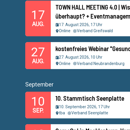
TOWN HALL MEETING 4.0 | Wis
17
überhaupt? + Eventmanagem
AUG.
17. August 2026, 17 Uhr
Online
Verband Greifswald
kostenfreies Webinar "Gesun
27
27. August 2026, 10 Uhr
AUG.
Online
Verband Neubrandenburg
September
10. Stammtisch Seenplatte
10
10. September 2026, 17 Uhr
SEP.
tba
Verband Seenplatte