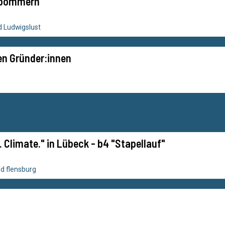
rpommern
 Ludwigslust
n Gründer:innen
y. Climate." in Lübeck - b4 "Stapellauf"
d flensburg