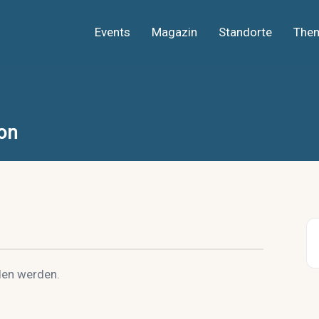
Events
Magazin
Standorte
The
ion
den werden.