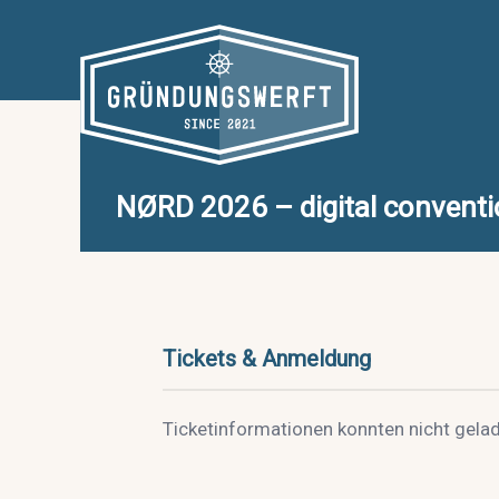
Zum
Inhalt
springen
NØRD 2026 – digital convent
Tickets & Anmeldung
Ticketinformationen konnten nicht gela