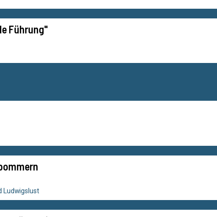
de Führung"
rpommern
 Ludwigslust