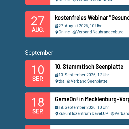
kostenfreies Webinar "Gesun
27
27. August 2026, 10 Uhr
AUG.
Online
Verband Neubrandenburg
September
10. Stammtisch Seenplatte
10
10. September 2026, 17 Uhr
SEP.
tba
Verband Seenplatte
GameOn! in Mecklenburg-Vo
18
18. September 2026, 10 Uhr
SEP.
Zukunftszentrum DeveLUP
Verband