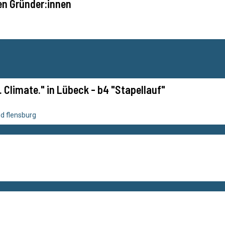
n Gründer:innen
y. Climate." in Lübeck - b4 "Stapellauf"
d flensburg