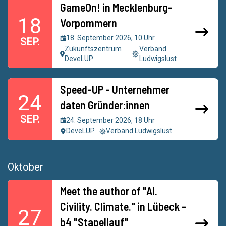
GameOn! in Mecklenburg-
18
Vorpommern
18. September 2026, 10 Uhr
SEP.
Zukunftszentrum
Verband
DeveLUP
Ludwigslust
Speed-UP - Unternehmer
24
daten Gründer:innen
SEP.
24. September 2026, 18 Uhr
DeveLUP
Verband Ludwigslust
Oktober
Meet the author of "AI.
Civility. Climate." in Lübeck -
27
b4 "Stapellauf"