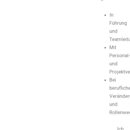
In
Führung
und
Teamleit
Mit
Personal
und
Projektv
Bei
beruflich
Veränder
und
Rollenwe
Ich