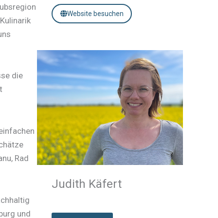
aubsregion
Website besuchen
Kulinarik
uns
sse die
t
 einfachen
Schätze
anu, Rad
Judith Käfert
achhaltig
burg und