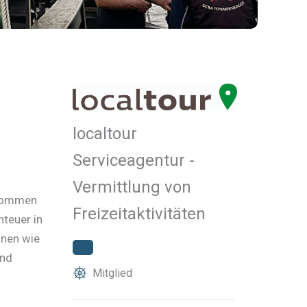
localtour
Serviceagentur -
Vermittlung von
lkommen
Freizeitaktivitäten
nteuer in
onen wie
und
Mitglied