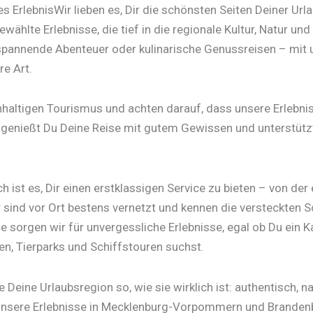
es ErlebnisWir lieben es, Dir die schönsten Seiten Deiner Url
wählte Erlebnisse, die tief in die regionale Kultur, Natur und 
spannende Abenteuer oder kulinarische Genussreisen – mit 
e Art.
hhaltigen Tourismus und achten darauf, dass unsere Erlebni
So genießt Du Deine Reise mit gutem Gewissen und unterstütz
ist es, Dir einen erstklassigen Service zu bieten – von der
 sind vor Ort bestens vernetzt und kennen die versteckten 
 sorgen wir für unvergessliche Erlebnisse, egal ob Du ein K
n, Tierparks und Schiffstouren suchst.
Deine Urlaubsregion so, wie sie wirklich ist: authentisch, n
t unsere Erlebnisse in Mecklenburg-Vorpommern und Branden