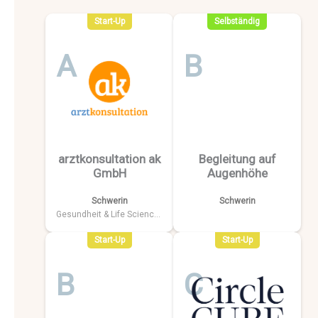
Start-Up
Selbständig
A
B
arztkonsultation ak
Begleitung auf
GmbH
Augenhöhe
Schwerin
Schwerin
Gesundheit & Life Sciences
Start-Up
Start-Up
B
C