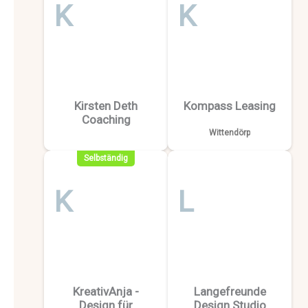
K
K
Kirsten Deth
Kompass Leasing
Coaching
Wittendörp
Selbständig
K
L
KreativAnja -
Langefreunde
Design für
Design Studio