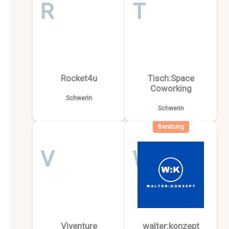
R
T
Rocket4u
Tisch:Space
Coworking
Schwerin
Schwerin
Beratung
V
W
Viventure
walter:konzept