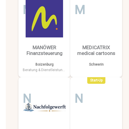
M
M
MANÖWER
MEDICATRIX
Finanzsteuerung
medical cartoons
Boizenburg
Schwerin
Beratung & Dienstleistungen
Start-Up
N
N