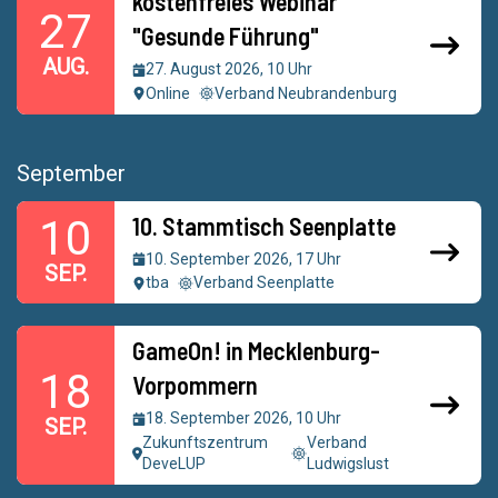
kostenfreies Webinar
27
"Gesunde Führung"
AUG.
27. August 2026, 10 Uhr
Online
Verband Neubrandenburg
September
10. Stammtisch Seenplatte
10
10. September 2026, 17 Uhr
SEP.
tba
Verband Seenplatte
GameOn! in Mecklenburg-
18
Vorpommern
18. September 2026, 10 Uhr
SEP.
Zukunftszentrum
Verband
DeveLUP
Ludwigslust