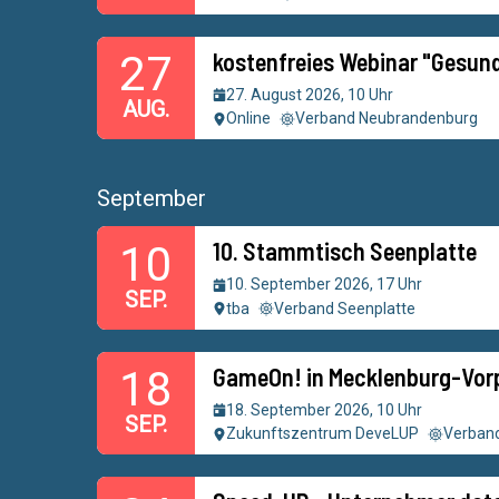
kostenfreies Webinar "Gesun
27
27. August 2026, 10 Uhr
AUG.
Online
Verband Neubrandenburg
September
10. Stammtisch Seenplatte
10
10. September 2026, 17 Uhr
SEP.
tba
Verband Seenplatte
GameOn! in Mecklenburg-Vo
18
18. September 2026, 10 Uhr
SEP.
Zukunftszentrum DeveLUP
Verband