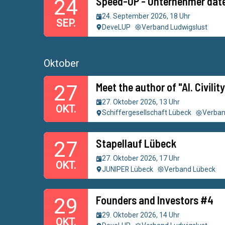
Speed-UP - Unternehmer date
24
24. September 2026, 18 Uhr
SEP.
DeveLUP
Verband Ludwigslust
Oktober
Meet the author of "AI. Civilit
27
27. Oktober 2026, 13 Uhr
OKT.
Schiffergesellschaft Lübeck
Verban
Stapellauf Lübeck
27
27. Oktober 2026, 17 Uhr
OKT.
JUNIPER Lübeck
Verband Lübeck
Founders and Investors #4
29
29. Oktober 2026, 14 Uhr
OKT.