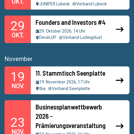
OKT.
JUNIPER Lübeck
Verband Lübeck
Founders and Investors #4
29
29. Oktober 2026, 14 Uhr
OKT.
DeveLUP
Verband Ludwigslust
November
11. Stammtisch Seenplatte
19
19. November 2026, 17 Uhr
NOV.
tba
Verband Seenplatte
Businessplanwettbewerb
2026 -
23
Prämierungsveranstaltung
NOV.