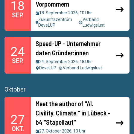
18
Vorpommern
18. September 2026, 10 Uhr
SEP.
Zukunftszentrum
Verband
DeveLUP
Ludwigslust
Speed-UP - Unternehmer
24
daten Gründer:innen
SEP.
24. September 2026, 18 Uhr
DeveLUP
Verband Ludwigslust
Oktober
Meet the author of "AI.
Civility. Climate." in Lübeck -
27
b4 "Stapellauf"
OKT.
27. Oktober 2026, 13 Uhr