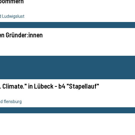
rpommern
 Ludwigslust
n Gründer:innen
y. Climate." in Lübeck - b4 "Stapellauf"
d flensburg