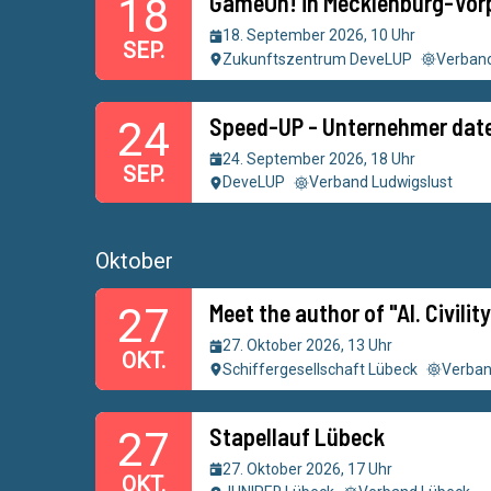
GameOn! in Mecklenburg-Vo
18
18. September 2026, 10 Uhr
SEP.
Zukunftszentrum DeveLUP
Verband
Speed-UP - Unternehmer date
24
24. September 2026, 18 Uhr
SEP.
DeveLUP
Verband Ludwigslust
Oktober
Meet the author of "AI. Civilit
27
27. Oktober 2026, 13 Uhr
OKT.
Schiffergesellschaft Lübeck
Verban
Stapellauf Lübeck
27
27. Oktober 2026, 17 Uhr
OKT.