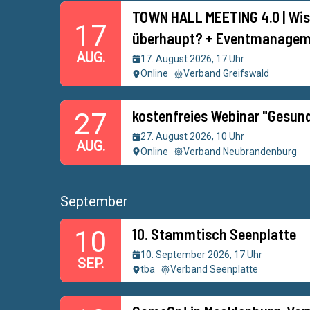
TOWN HALL MEETING 4.0 | Wis
17
überhaupt? + Eventmanagem
AUG.
17. August 2026, 17 Uhr
Online
Verband Greifswald
kostenfreies Webinar "Gesun
27
27. August 2026, 10 Uhr
AUG.
Online
Verband Neubrandenburg
September
10. Stammtisch Seenplatte
10
10. September 2026, 17 Uhr
SEP.
tba
Verband Seenplatte