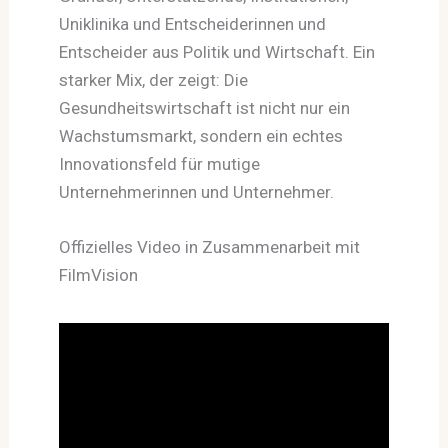
Uniklinika und Entscheiderinnen und
Entscheider aus Politik und Wirtschaft. Ein
starker Mix, der zeigt: Die
Gesundheitswirtschaft ist nicht nur ein
Wachstumsmarkt, sondern ein echtes
Innovationsfeld für mutige
Unternehmerinnen und Unternehmer.
Offizielles Video in Zusammenarbeit mit
FilmVision