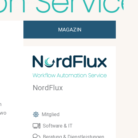
MAGAZIN
NordFlux
n
 wo
Mitglied
Software & IT
Beratung & Dienstleistungen