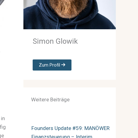
Simon Glowik
.
Zum Profil
Weitere Beiträge
 in
fig
Founders Update #59: MANÖWER
ge
Finanzsteuerung – Interim